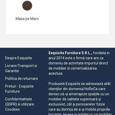
Masa pe Maro
Exquisite Furniture S.R.L.,
fondata in
Despre Exquisite
anul 2014 este o firmă care are ca
domeniu de activitate importul direct
Livrare/Transport si
de mobilier si comercializarea
Garantie
acestuia.
Politica de returnare
Produsele Exquisite se adresează atât
Preturi - Exquisite
clienților din domeniul HoReCa care
Furniture
doresc să-și amenajeze spațiile cu un
Confidentialitate
mobilier de calitate superioară și
(GDPR) si utilizare
exclusivist, cât și persoanelor fizice
Coockies
care au dorința de a-și mobila propriile
locuințe, terase și grădini cu un mobilier