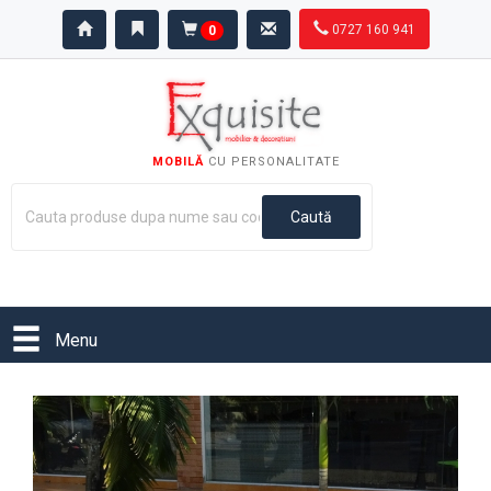
0727 160 941
0
MOBILĂ
CU PERSONALITATE
Menu