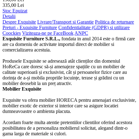
335,00 Lei
Stoc Epuizat
Detalii
Despre Exquisite
Livrare/Transport si Garantie
Politica de returnare
Preturi - Exquisite Furniture
Confidentialitate (GDPR) si utilizare
Coockies
Viziteaza-ne pe FaceBook
ANPC
Exquisite Furniture S.R.L.,
fondata in anul 2014 este o firmă care
are ca domeniu de activitate importul direct de mobilier si
comercializarea acestuia.
Produsele Exquisite se adresează atât clienților din domeniul
HoReCa care doresc să-și amenajeze spațiile cu un mobilier de
calitate superioară și exclusivist, cât și persoanelor fizice care au
dorința de a-și mobila propriile locuințe, terase și grădini cu un
mobilier deosebit la un preț atractiv.
Mobilier Exquisite
Exquisite va ofera mobilier HORECA pentru amenajari exclusiviste,
mobilier exotic de exterior si interior care sa asigure locatiei
dumneavoastre o ambienta placuta.
Acordam foarte multa atentie pretentiilor clientilor oferind acestora
posibilitatea de a personaliza mobilierul solicitat, alegand dintr-o
gama larga de materiale si culori.