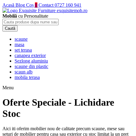
Acasă
Blog
Coș
0
Contact
0727 160 941
Mobilă
cu Personalitate
scaune
masa
set terasa
canapea exterior
Sezlong aluminiu
scaune din plastic
scaun alb
mobila terasa
Menu
Oferte Speciale - Lichidare
Stoc
Aici iti oferim mobilier nou de calitate precum scaune, mese sau
seturi de mobilier pentru casa sau exterior cu stoc limitat la un pret