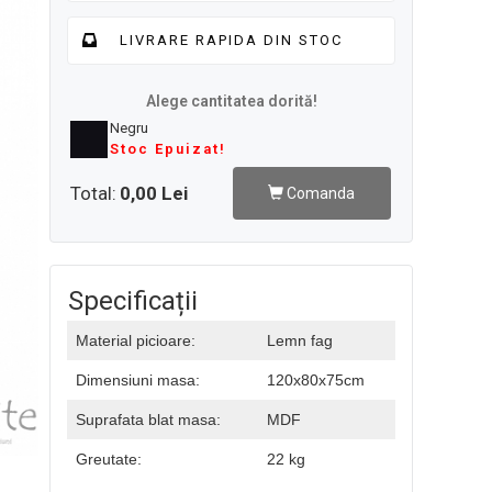
LIVRARE RAPIDA DIN STOC
Alege cantitatea dorită!
Negru
Stoc Epuizat!
Total:
0,00 Lei
Comanda
Specificații
Material picioare:
Lemn fag
Dimensiuni masa:
120x80x75cm
Suprafata blat masa:
MDF
Greutate:
22 kg