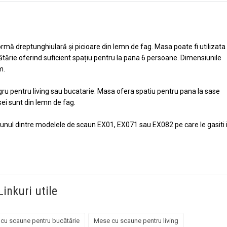
rmă dreptunghiulară și picioare din lemn de fag. Masa poate fi utilizata
ucătărie oferind suficient spațiu pentru la pana 6 persoane. Dimensiunile
m.
ru pentru living sau bucatarie. Masa ofera spatiu pentru pana la sase
ei sunt din lemn de fag.
nul dintre modelele de scaun EX01, EX071 sau EX082 pe care le gasiti 
Linkuri utile
cu scaune pentru bucătărie
Mese cu scaune pentru living