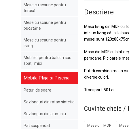
Mese cu scaune pentru
Descriere
terasă
Mese cu scaune pentru
Masa living din MDF cu fo
bucătărie
intr-un living căt si la b
mesei sunt 120x80x75c
Mese cu scaune pentru
living
Masa din MDF cu blat neg
Mobilier pentru balcon sau
persoane. Picioarele mes
spații mici
Puteti combina masa cu u
diverse culori.
Mobila Plaja si Piscina
Transport: 50 Lei
Paturi de soare
Sezlonguri din ratan sintetic
Cuvinte cheie / 
Sezlonguri din aluminiu
Mese din MDF
Mese 
Pat suspendat