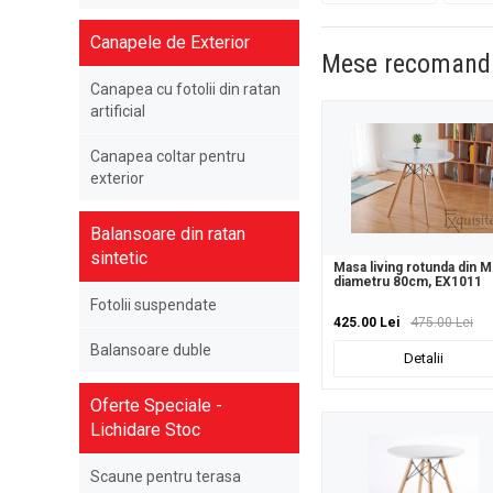
Canapele de Exterior
Mese recomand
Canapea cu fotolii din ratan
artificial
Canapea coltar pentru
exterior
Balansoare din ratan
sintetic
Masa living rotunda din M
diametru 80cm, EX1011
Fotolii suspendate
425.00 Lei
475.00 Lei
Balansoare duble
Detalii
Oferte Speciale -
Lichidare Stoc
Scaune pentru terasa