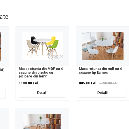
ate
Masa rotunda din MDF cu 4
Masa rotunda din mdf cu 4
DF,
scaune din plastic cu
scaune tip Eames
picioare din lemn
1190.00 Lei
885.00 Lei
1190.00 Lei
Detalii
Detalii