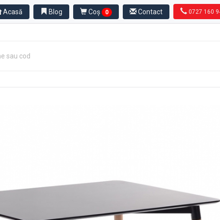
Acasă
Blog
Coș
Contact
0727 160 9
0