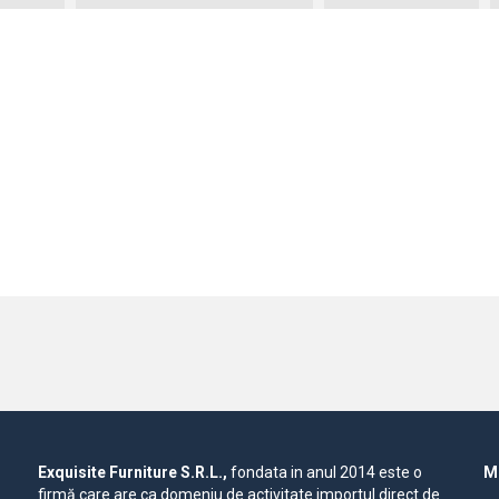
Exquisite Furniture S.R.L.,
fondata in anul 2014 este o
Mo
firmă care are ca domeniu de activitate importul direct de