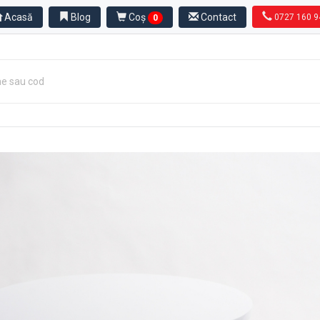
Acasă
Blog
Coș
Contact
0727 160 9
0