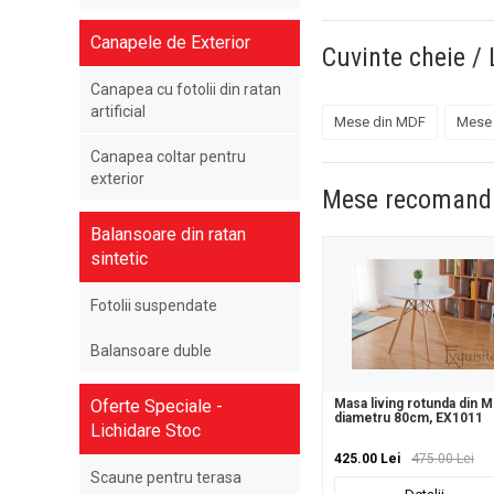
Canapele de Exterior
Cuvinte cheie / 
Canapea cu fotolii din ratan
artificial
Mese din MDF
Mese 
Canapea coltar pentru
exterior
Mese recomand
Balansoare din ratan
sintetic
Fotolii suspendate
Balansoare duble
Oferte Speciale -
Masa living rotunda din M
diametru 80cm, EX1011
Lichidare Stoc
425.00 Lei
475.00 Lei
Scaune pentru terasa