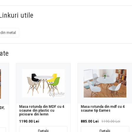
Linkuri utile
din metal
ate
Masa rotunda din MDF cu 4
Masa rotunda din mdf cu 4
DF,
scaune din plastic cu
scaune tip Eames
picioare din lemn
1190.00 Lei
885.00 Lei
1190.00 Lei
Detalii
Detalii