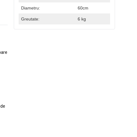
Diametru:
60cm
Greutate:
6 kg
bare
nde