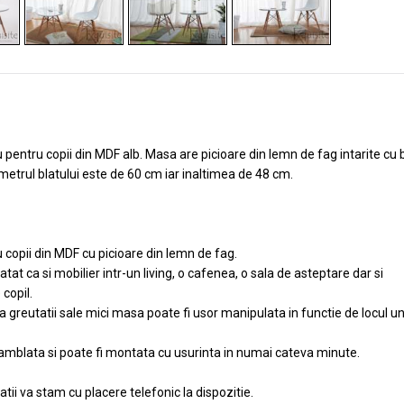
pentru copii din MDF alb. Masa are picioare din lemn de fag intarite cu 
metrul blatului este de 60 cm iar inaltimea de 48 cm.
copii din MDF cu picioare din lemn de fag.
atat ca si mobilier intr-un living, o cafenea, o sala de asteptare dar si
copil.
 a greutatii sale mici masa poate fi usor manipulata in functie de locul u
mblata si poate fi montata cu usurinta in numai cateva minute.
ii va stam cu placere telefonic la dispozitie.