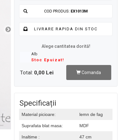
COD PRODUS:
EX1013M
LIVRARE RAPIDA DIN STOC
Alege cantitatea dorită!
Alb
Stoc Epuizat!
Total:
0,00 Lei
Comanda
Specificații
Material picioare:
lemn de fag
Suprafata blat masa:
MDF
Inaltime :
47 cm