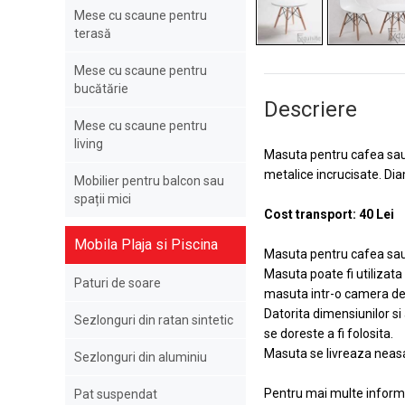
Mese cu scaune pentru
terasă
Mese cu scaune pentru
bucătărie
Descriere
Mese cu scaune pentru
living
Masuta pentru cafea sau 
metalice incrucisate. Dia
Mobilier pentru balcon sau
spații mici
Cost transport: 40 Lei
Mobila Plaja si Piscina
Masuta pentru cafea sau 
Masuta poate fi utilizata 
Paturi de soare
masuta intr-o camera de 
Datorita dimensiunilor si
Sezlonguri din ratan sintetic
se doreste a fi folosita.
Masuta se livreaza neasa
Sezlonguri din aluminiu
Pentru mai multe informat
Pat suspendat