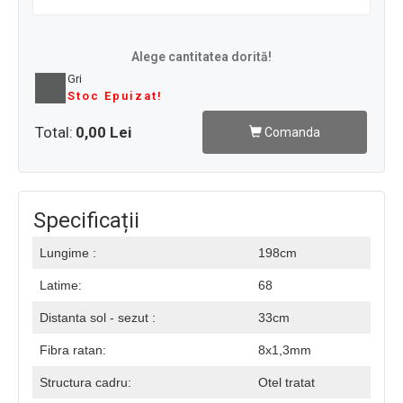
Alege cantitatea dorită!
Gri
Stoc Epuizat!
Total:
0,00 Lei
Comanda
Specificații
Lungime :
198cm
Latime:
68
Distanta sol - sezut :
33cm
Fibra ratan:
8x1,3mm
Structura cadru:
Otel tratat