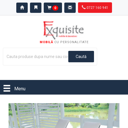
0727 160 941
0
MOBILĂ
CU PERSONALITATE
Menu