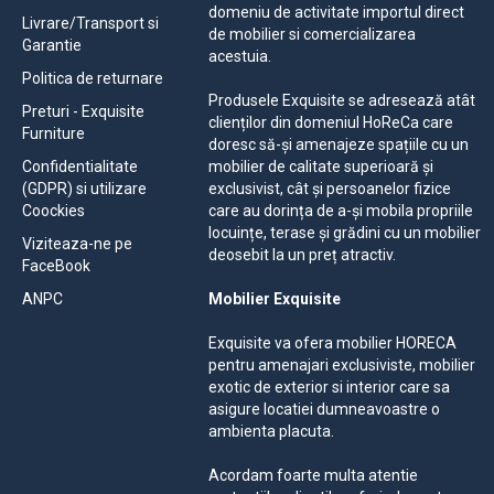
domeniu de activitate importul direct
Livrare/Transport si
de mobilier si comercializarea
Garantie
acestuia.
Politica de returnare
Produsele Exquisite se adresează atât
Preturi - Exquisite
clienților din domeniul HoReCa care
Furniture
doresc să-și amenajeze spațiile cu un
Confidentialitate
mobilier de calitate superioară și
(GDPR) si utilizare
exclusivist, cât și persoanelor fizice
Coockies
care au dorința de a-și mobila propriile
locuințe, terase și grădini cu un mobilier
Viziteaza-ne pe
deosebit la un preț atractiv.
FaceBook
ANPC
Mobilier Exquisite
Exquisite va ofera mobilier HORECA
pentru amenajari exclusiviste, mobilier
exotic de exterior si interior care sa
asigure locatiei dumneavoastre o
ambienta placuta.
Acordam foarte multa atentie