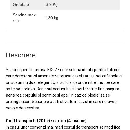
Greutate:
3,9 Kg
Sarcina max.
130 kg
rec.:
Descriere
Scaunul pentru terasa EX077 este solutia ideala pentru toti cei
care doresc sa-si amenajeze terasa casei sau a unei cafenele cu
un scaun nu doar elegant ci si solid si usor de intretinut pe care
sa te poti relaxa. Designul scaunului cu perforatiile fine asigura
aerisirea corpului si permite si apei, in caz de ploaie, sa se
prelinga usor. Scaunele pot fi stivuite in cazul in care nu aveti
nevoie de acestea.
Cost transport: 120 Lei / carton (4 scaune)
In cazul unor comenzi mai mari costul de transport se modifica