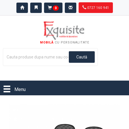
0727 160 941
0
MOBILĂ
CU PERSONALITATE
Menu