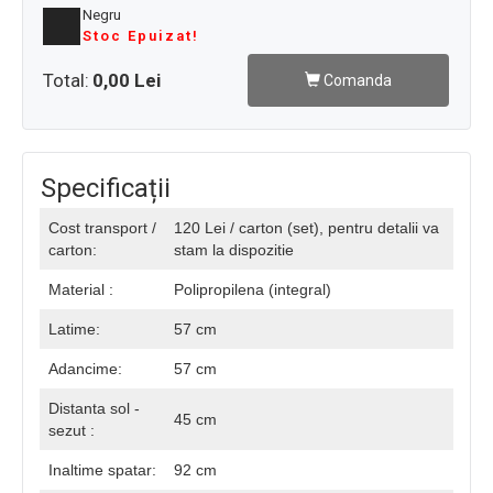
Negru
Stoc Epuizat!
Total:
0,00 Lei
Comanda
Specificații
Cost transport /
120 Lei / carton (set), pentru detalii va
carton:
stam la dispozitie
Material :
Polipropilena (integral)
Latime:
57 cm
Adancime:
57 cm
Distanta sol -
45 cm
sezut :
Inaltime spatar:
92 cm