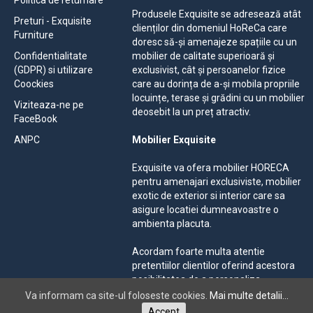
Produsele Exquisite se adresează atât
Preturi - Exquisite
clienților din domeniul HoReCa care
Furniture
doresc să-și amenajeze spațiile cu un
Confidentialitate
mobilier de calitate superioară și
(GDPR) si utilizare
exclusivist, cât și persoanelor fizice
Coockies
care au dorința de a-și mobila propriile
locuințe, terase și grădini cu un mobilier
Viziteaza-ne pe
deosebit la un preț atractiv.
FaceBook
ANPC
Mobilier Exquisite
Exquisite va ofera mobilier HORECA
pentru amenajari exclusiviste, mobilier
exotic de exterior si interior care sa
asigure locatiei dumneavoastre o
ambienta placuta.
Acordam foarte multa atentie
pretentiilor clientilor oferind acestora
posibilitatea de a personaliza
mobilierul solicitat, alegand dintr-o
Va informam ca site-ul foloseste cookies.
Mai multe detalii...
gama larga de materiale si culori.
Accept