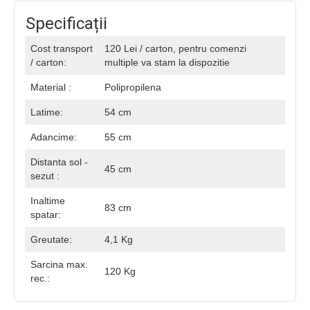
Specificații
Cost transport
120 Lei / carton, pentru comenzi
/ carton:
multiple va stam la dispozitie
Material :
Polipropilena
Latime:
54 cm
Adancime:
55 cm
Distanta sol -
45 cm
sezut :
Inaltime
83 cm
spatar:
Greutate:
4,1 Kg
Sarcina max.
120 Kg
rec.: