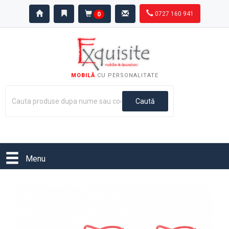
0727 160 941
0
MOBILĂ
CU PERSONALITATE
Menu