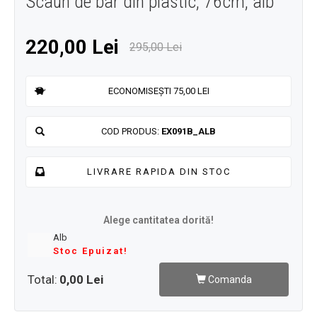
Scaun de bar din plastic, 76cm, alb
220,00 Lei
295,00 Lei
ECONOMISEȘTI 75,00 LEI
COD PRODUS:
EX091B_ALB
LIVRARE RAPIDA DIN STOC
Alege cantitatea dorită!
Alb
Stoc Epuizat!
Total:
0,00 Lei
Comanda