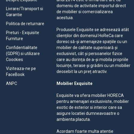
domeniu de activitate importul direct
Livrare/Transport si
de mobilier si comercializarea
Garantie
acestuia.
Politica de returnare
Produsele Exquisite se adresează atât
Preturi - Exquisite
clienților din domeniul HoReCa care
Furniture
doresc să-și amenajeze spațiile cu un
Confidentialitate
mobilier de calitate superioară și
(GDPR) si utilizare
exclusivist, cât și persoanelor fizice
Coockies
care au dorința de a-și mobila propriile
locuințe, terase și grădini cu un mobilier
Viziteaza-ne pe
deosebit la un preț atractiv.
FaceBook
ANPC
Mobilier Exquisite
Exquisite va ofera mobilier HORECA
pentru amenajari exclusiviste, mobilier
exotic de exterior si interior care sa
asigure locatiei dumneavoastre o
ambienta placuta.
Acordam foarte multa atentie