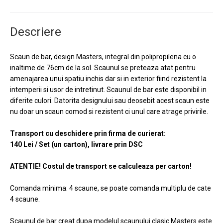
Descriere
Scaun de bar, design Masters, integral din polipropilena cu o
inaltime de 76cm de la sol. Scaunul se preteaza atat pentru
amenajarea unui spatiu inchis dar si in exterior fiind rezistent la
intemperii si usor de intretinut. Scaunul de bar este disponibil in
diferite culori. Datorita designului sau deosebit acest scaun este
nu doar un scaun comod si rezistent ci unul care atrage privirile.
Transport cu deschidere prin firma de curierat:
140 Lei / Set (un carton), livrare prin DSC
ATENTIE! Costul de transport se calculeaza per carton!
Comanda minima: 4 scaune, se poate comanda multiplu de cate
4 scaune.
Scaunul de bar creat dupa modelul scaunului clasic Masters este