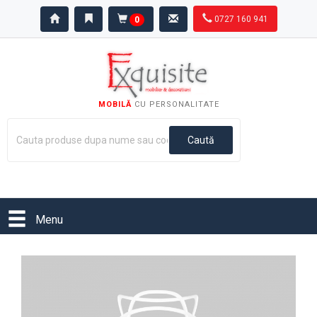
0727 160 941
0
MOBILĂ
CU PERSONALITATE
Menu