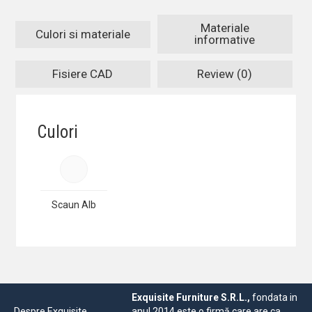
Materiale
Culori si materiale
informative
Fisiere CAD
Review (0)
Culori
Scaun Alb
Exquisite Furniture S.R.L.,
fondata in
Despre Exquisite
anul 2014 este o firmă care are ca