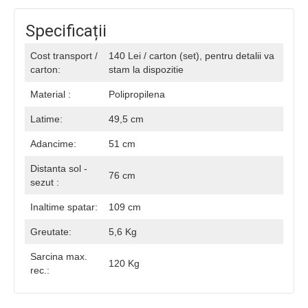
Specificații
Cost transport /
140 Lei / carton (set), pentru detalii va
carton:
stam la dispozitie
Material :
Polipropilena
Latime:
49,5 cm
Adancime:
51 cm
Distanta sol -
76 cm
sezut :
Inaltime spatar:
109 cm
Greutate:
5,6 Kg
Sarcina max.
120 Kg
rec.: