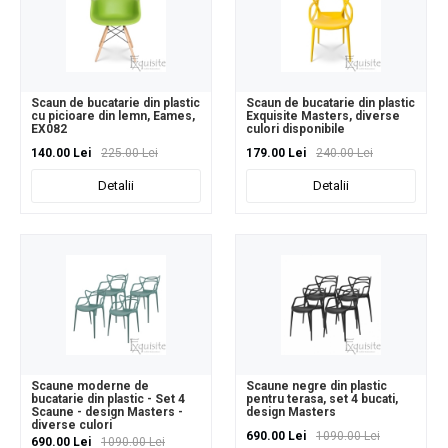
Scaun de bucatarie din plastic
Scaun de bucatarie din plastic
cu picioare din lemn, Eames,
Exquisite Masters, diverse
EX082
culori disponibile
140.00 Lei
225.00 Lei
179.00 Lei
240.00 Lei
Detalii
Detalii
Scaune moderne de
Scaune negre din plastic
bucatarie din plastic - Set 4
pentru terasa, set 4 bucati,
Scaune - design Masters -
design Masters
diverse culori
690.00 Lei
1090.00 Lei
690.00 Lei
1090.00 Lei