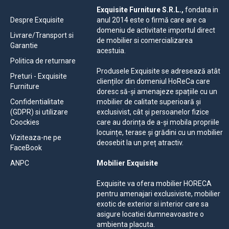
Exquisite Furniture S.R.L.,
fondata in
Despre Exquisite
anul 2014 este o firmă care are ca
domeniu de activitate importul direct
Livrare/Transport si
de mobilier si comercializarea
Garantie
acestuia.
Politica de returnare
Produsele Exquisite se adresează atât
Preturi - Exquisite
clienților din domeniul HoReCa care
Furniture
doresc să-și amenajeze spațiile cu un
Confidentialitate
mobilier de calitate superioară și
(GDPR) si utilizare
exclusivist, cât și persoanelor fizice
Coockies
care au dorința de a-și mobila propriile
locuințe, terase și grădini cu un mobilier
Viziteaza-ne pe
deosebit la un preț atractiv.
FaceBook
ANPC
Mobilier Exquisite
Exquisite va ofera mobilier HORECA
pentru amenajari exclusiviste, mobilier
exotic de exterior si interior care sa
asigure locatiei dumneavoastre o
ambienta placuta.