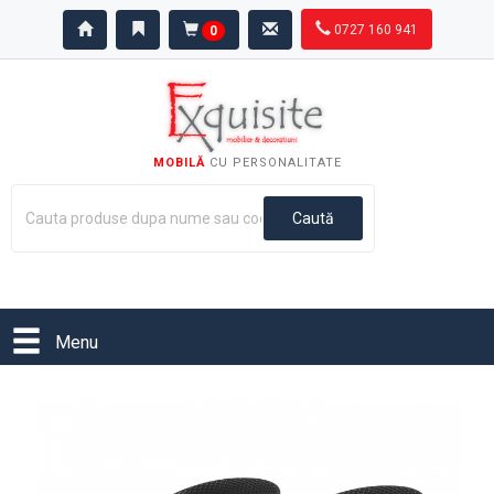
0727 160 941
0
MOBILĂ
CU PERSONALITATE
Menu