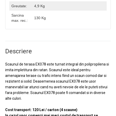
Greutate:
4,9 Kg
Sarcina
130 Kg
max. rec.:
Descriere
Scaunul de terasa EX078 este turnat integral din polipropilena si
imita impletitura din ratan. Scaunul este ideal pentru
amenajarea terase cu trafic intens fiind un scaun comod dar si
rezistent si solid. Deasemenea scaunul EX078 este usor
manevrabil iar atunci cand nu aveti nevoie de ele le puteti stivui
fara probleme. Scaunul EX078 poate fi comandat si in diverse
alte culori.
Cost transport: 120 Lei / carton (4 scaune)
In cazul unor comenzi mai mari costul de transport se