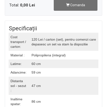
Total:
0,00 Lei
Comanda
Specificații
Cost
120 Lei / carton (set), pentru comenzi care
transport /
depasesc un set va stam la dispozitie
carton:
Material :
Polipropilena (integral)
Latime:
60 cm
Adancime:
59 cm
Distanta
sol - sezut
47 cm
:
Inaltime
86 cm
spatar: