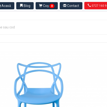
Acasă
Blog
Coș
Contact
0727 160 9
0