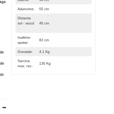
eaga
Adancime:
55 cm
Distanta
sol - sezut
45 cm
:
Inaltime
82 cm
spatar:
Greutate:
4,1 Kg
 de
Sarcina
130 Kg
 de
max. rec.:
tii