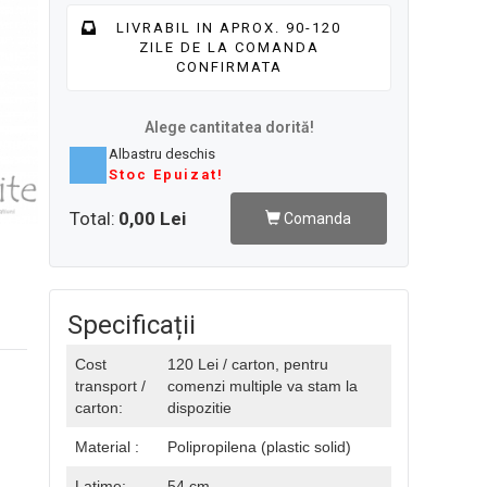
LIVRABIL IN APROX. 90-120
ZILE DE LA COMANDA
CONFIRMATA
Alege cantitatea dorită!
Albastru deschis
Stoc Epuizat!
Total:
0,00 Lei
Comanda
Specificații
Cost
120 Lei / carton, pentru
transport /
comenzi multiple va stam la
carton:
dispozitie
Material :
Polipropilena (plastic solid)
Latime:
54 cm