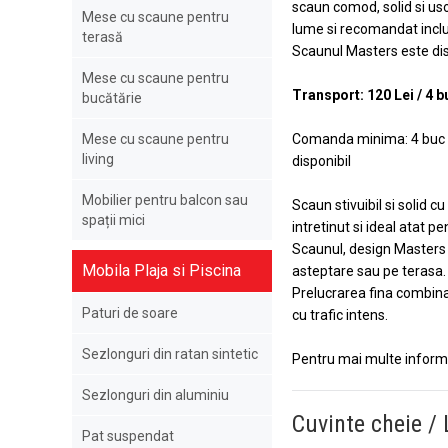
scaun comod, solid si uso
Mese cu scaune pentru
lume si recomandat inclus
terasă
Scaunul Masters este dis
Mese cu scaune pentru
Transport: 120 Lei / 4 b
bucătărie
Mese cu scaune pentru
Comanda minima: 4 buc / m
living
disponibil
Mobilier pentru balcon sau
Scaun stivuibil si solid 
spații mici
intretinut si ideal atat p
Scaunul, design Masters s
Mobila Plaja si Piscina
asteptare sau pe terasa
Prelucrarea fina combinat
Paturi de soare
cu trafic intens.
Sezlonguri din ratan sintetic
Pentru mai multe informat
Sezlonguri din aluminiu
Cuvinte cheie / 
Pat suspendat