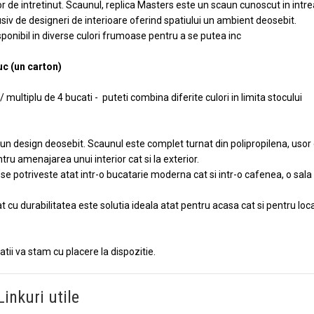
r de intretinut. Scaunul, replica Masters este un scaun cunoscut in intr
iv de designeri de interioare oferind spatiului un ambient deosebit.
ponibil in diverse culori frumoase pentru a se putea inc
uc (un carton)
ultiplu de 4 bucati - puteti combina diferite culori in limita stocului
cu un design deosebit. Scaunul este complet turnat din polipropilena, usor
entru amenajarea unui interior cat si la exterior.
e potriveste atat intr-o bucatarie moderna cat si intr-o cafenea, o sala
.
 cu durabilitatea este solutia ideala atat pentru acasa cat si pentru loca
ii va stam cu placere la dispozitie.
Linkuri utile