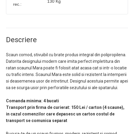
130 Kg
rec.:
Descriere
Scaun comod, stivuibil cu brate produs integral din polipropilena.
Datorita designului modern care imita perfect impletitura din
ratan scaunul Mara poate fi folosit atat acasa cat si intr-o locatie
cu trafic intens. Scaunul Mara este solid si rezistent la intemperii
si deasemenea usor de intretinut. Designul acestuia permite apei
sa se scurga usor prin perforatiile sezutului si ale spatarului.
Comanda minima: 4 bucati
Transport prin firma de curierat: 150 Lei / carton (4 scaune),
in cazul comenzilor care depasesc un carton costul de
transport se comunica separat
Bucura-te de un scaun frumos, modern, rezistent si comod