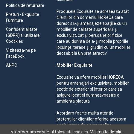
Politica de returnare
Produsele Exquisite se adresează atât
Preturi - Exquisite
clienților din domeniul HoReCa care
Furniture
doresc să-și amenajeze spațiile cu un
Confidentialitate
mobilier de calitate superioară și
(GDPR) si utilizare
exclusivist, cât și persoanelor fizice
Coockies
care au dorința de a-și mobila propriile
locuințe, terase și grădini cu un mobilier
Viziteaza-ne pe
deosebit la un preț atractiv.
FaceBook
ANPC
Mobilier Exquisite
Exquisite va ofera mobilier HORECA
pentru amenajari exclusiviste, mobilier
exotic de exterior si interior care sa
asigure locatiei dumneavoastre o
ambienta placuta.
Acordam foarte multa atentie
pretentiilor clientilor oferind acestora
posibilitatea de a personaliza
mobilierul solicitat, alegand dintr-o
Va informam ca site-ul foloseste cookies.
Mai multe detalii...