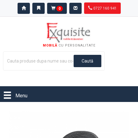
0727 160 941
0
MOBILĂ
CU PERSONALITATE
Menu