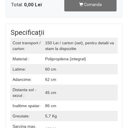
Total:
0,00 Lei
Comanda
Specificații
Cost transport /
150 Lei / carton (set), pentru detalii va
carton:
stam la dispozitie
Material :
Polipropilena (integral)
Latime:
60 cm
Adancime:
62 cm
Distanta sol -
45 cm
sezut :
Inaltime spatar:
86 cm
Greutate:
5,7 Kg
Sarcina max.