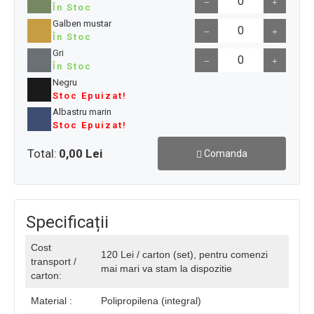
În Stoc
Galben mustar
În Stoc
Gri
În Stoc
Negru
Stoc Epuizat!
Albastru marin
Stoc Epuizat!
Total:
0,00 Lei
Comanda
Specificații
Cost
120 Lei / carton (set), pentru comenzi
transport /
mai mari va stam la dispozitie
carton:
Material :
Polipropilena (integral)