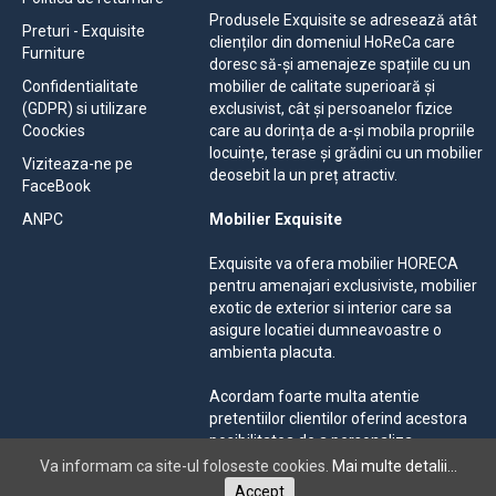
Produsele Exquisite se adresează atât
Preturi - Exquisite
clienților din domeniul HoReCa care
Furniture
doresc să-și amenajeze spațiile cu un
Confidentialitate
mobilier de calitate superioară și
(GDPR) si utilizare
exclusivist, cât și persoanelor fizice
Coockies
care au dorința de a-și mobila propriile
locuințe, terase și grădini cu un mobilier
Viziteaza-ne pe
deosebit la un preț atractiv.
FaceBook
ANPC
Mobilier Exquisite
Exquisite va ofera mobilier HORECA
pentru amenajari exclusiviste, mobilier
exotic de exterior si interior care sa
asigure locatiei dumneavoastre o
ambienta placuta.
Acordam foarte multa atentie
pretentiilor clientilor oferind acestora
posibilitatea de a personaliza
mobilierul solicitat, alegand dintr-o
Va informam ca site-ul foloseste cookies.
Mai multe detalii...
gama larga de materiale si culori.
Accept