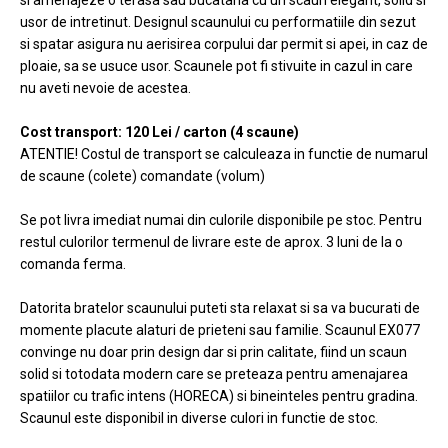
si amenajeze o terasa sau bucataria cu un scaun elegant, solid si
usor de intretinut. Designul scaunului cu performatiile din sezut
si spatar asigura nu aerisirea corpului dar permit si apei, in caz de
ploaie, sa se usuce usor. Scaunele pot fi stivuite in cazul in care
nu aveti nevoie de acestea.
Cost transport: 120 Lei / carton (4 scaune)
ATENTIE! Costul de transport se calculeaza in functie de numarul
de scaune (colete) comandate (volum)
Se pot livra imediat numai din culorile disponibile pe stoc. Pentru
restul culorilor termenul de livrare este de aprox. 3 luni de la o
comanda ferma.
Datorita bratelor scaunului puteti sta relaxat si sa va bucurati de
momente placute alaturi de prieteni sau familie. Scaunul EX077
convinge nu doar prin design dar si prin calitate, fiind un scaun
solid si totodata modern care se preteaza pentru amenajarea
spatiilor cu trafic intens (HORECA) si bineinteles pentru gradina.
Scaunul este disponibil in diverse culori in functie de stoc.