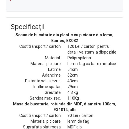
Specificații
Scaun de bucatarie din plastic cu picioare din lemn,
Eames, EX082
Cost transport / carton:
120 Lei / carton, pentru
detalii va stam la dispozitie
Material :
Polipropilena
Material picioare:
Lemn fag cu bare metalice
Latime:
54cm
Adancime:
62cm
Distanta sol - sezut :
43cm
Inaltime spatar:
79cm
Greutate:
4,3 kg
Sarcina max. rec.:
110Kg
Masa de bucatarie, rotunda din MDF, diametru 100cm,
EX1014, alb
Cost transport / carton:
90 Lei / carton
Material picioare:
lemn de fag
Suprafata blat masa:
MDF alb