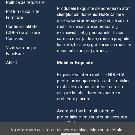
Politica de returnare
Produsele Exquisite se adresează atât
Preturi - Exquisite
clienților din domeniul HoReCa care
Furniture
doresc să-și amenajeze spațiile cu un
Confidentialitate
mobilier de calitate superioară și
(GDPR) si utilizare
exclusivist, cât și persoanelor fizice
Coockies
care au dorința de a-și mobila propriile
locuințe, terase și grădini cu un mobilier
Viziteaza-ne pe
deosebit la un preț atractiv.
FaceBook
ANPC
Mobilier Exquisite
Exquisite va ofera mobilier HORECA
pentru amenajari exclusiviste, mobilier
exotic de exterior si interior care sa
asigure locatiei dumneavoastre o
ambienta placuta.
Acordam foarte multa atentie
pretentiilor clientilor oferind acestora
posibilitatea de a personaliza
mobilierul solicitat, alegand dintr-o
Va informam ca site-ul foloseste cookies.
Mai multe detalii...
gama larga de materiale si culori.