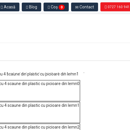
Acasă
Blog
Coș
Contact
0727 160 941
0