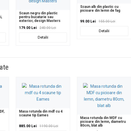
Scaun alb din plastic cu
picioare din lemn de fag
Scaun negru din plastic
i,
pentru bucatarie sau
exterior, design Masters
99.00 Lei
155.00 Lei
179.00 Lei
240.00 Lei
Detalii
Detalii
ate
DF,
Masa rotunda din mdf cu 4
scaune tip Eames
Masa rotunda din MDF cu
picioare din lemn, diametru
80cm, blat alb
885.00 Lei
1190.00 Lei