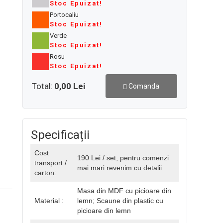
Stoc Epuizat!
Portocaliu
Stoc Epuizat!
Verde
Stoc Epuizat!
Rosu
Stoc Epuizat!
Total:
0,00 Lei
Comanda
Specificații
Cost
190 Lei / set, pentru comenzi
transport /
mai mari revenim cu detalii
carton:
Masa din MDF cu picioare din
Material :
lemn; Scaune din plastic cu
picioare din lemn