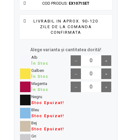
COD PRODUS:
EX1071SET
LIVRABIL IN APROX. 90-120
ZILE DE LA COMANDA
CONFIRMATA
Alege varianta și cantitatea dorită!
Alb
În Stoc
Galben
În Stoc
Magenta
În Stoc
Negru
Stoc Epuizat!
Bleu
Stoc Epuizat!
Bej
Stoc Epuizat!
Gri