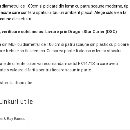
 diametrul de 100cm si picioare din lemn cu patru scaune moderne, tip
lacute care confera spatiului tau un ambient placut. Alege culoarea ta
scaune ale setului.
, verificare colet inclus. Livrare prin Dragon Star Curier (DSC)
din MDF cu diametrul de 100 cm si patru scaune din plastic cu picioare 
e trebuie sa fie identica. Culoarea poate fi aleasa in limita stocului
une de diferite culori va recomandam setul EX1471S la care aveti
cate o culoare diferita pentru fiecare scaun in parte.
 stam la dispozitie.
Linkuri utile
es & Ray Eames