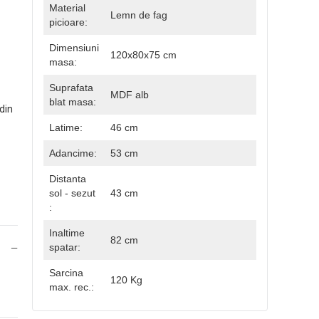
Material
Lemn de fag
picioare:
Dimensiuni
120x80x75 cm
masa:
Suprafata
MDF alb
blat masa:
din
Latime:
46 cm
Adancime:
53 cm
Distanta
sol - sezut
43 cm
:
Inaltime
82 cm
spatar:
Sarcina
120 Kg
max. rec.: