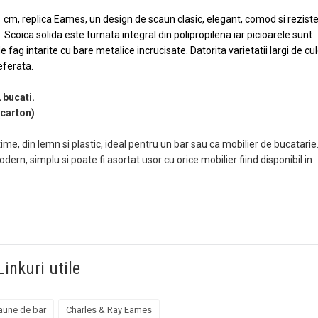
1 cm, replica Eames, un design de scaun clasic, elegant, comod si rezist
. Scoica solida este turnata integral din polipropilena iar picioarele sunt
fag intarite cu bare metalice incrucisate. Datorita varietatii largi de cul
referata.
 bucati.
(carton)
ime, din lemn si plastic, ideal pentru un bar sau ca mobilier de bucatarie
ern, simplu si poate fi asortat usor cu orice mobilier fiind disponibil in
Linkuri utile
aune de bar
Charles & Ray Eames