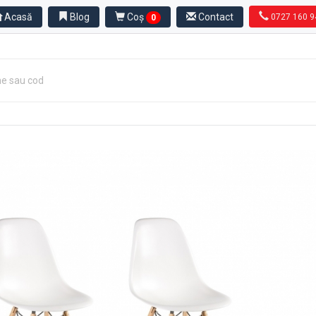
Acasă
Blog
Coș
Contact
0727 160 9
0