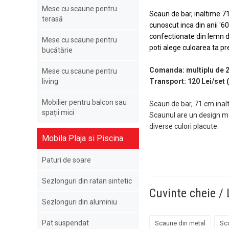
Mese cu scaune pentru
Scaun de bar, inaltime 7
terasă
cunoscut inca din anii '60
confectionate din lemn de 
Mese cu scaune pentru
poti alege culoarea ta p
bucătărie
Comanda: multiplu de 2
Mese cu scaune pentru
living
Transport: 120 Lei/set 
Mobilier pentru balcon sau
​Scaun de bar, 71 cm inalt
spații mici
Scaunul are un design mod
diverse culori placute.
Mobila Plaja si Piscina
Paturi de soare
Sezlonguri din ratan sintetic
Cuvinte cheie / 
Sezlonguri din aluminiu
Pat suspendat
Scaune din metal
Sc