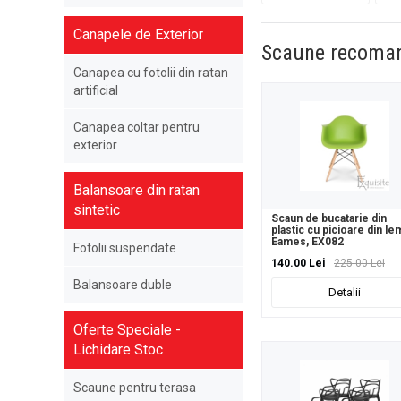
Canapele de Exterior
Scaune recoma
Canapea cu fotolii din ratan
artificial
Canapea coltar pentru
exterior
Balansoare din ratan
sintetic
Scaun de bucatarie din
plastic cu picioare din le
Eames, EX082
Fotolii suspendate
140.00 Lei
225.00 Lei
Balansoare duble
Detalii
Oferte Speciale -
Lichidare Stoc
Scaune pentru terasa