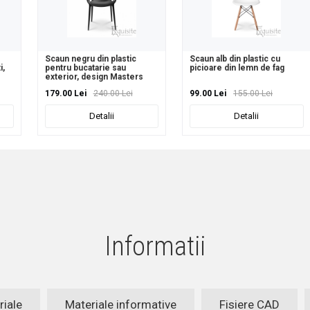
Scaun negru din plastic
Scaun alb din plastic cu
i,
pentru bucatarie sau
picioare din lemn de fag
exterior, design Masters
179.00 Lei
240.00 Lei
99.00 Lei
155.00 Lei
Detalii
Detalii
Informatii
riale
Materiale informative
Fisiere CAD