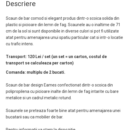
Descriere
Scaun de bar comod si elegant produs dintr-o scoica solida din
plastic si picioare din lemn de fag. Scaunele au o inaltime de 71
cm de la sol si sunt disponibile in diverse culori si pot fi utilizate
atat pentru amenajarea unui spatiu particular cat si intr-o locatie
cu trafic intens.
Transport: 120 Lei / set (un set = un carton, costul de
transport se calculeaza per carton)
Comanda: multiplu de 2 bucati.
Scaun de bar design Eames confectionat dintr-o scoica din
polipropilena cu picioare inalte din lemn de fag intarite cu bare
metalice si un cadrul metalic rotund.
Scaunele se preteaza foarte bine atat pentru amenajarea unei
bucatarii sau ca mobilier de bar.
Pentru informatii va stam la dispozitie.