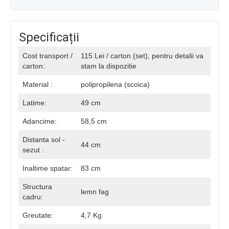
Specificații
Cost transport /
115 Lei / carton (set), pentru detalii va
carton:
stam la dispozitie
Material :
polipropilena (scoica)
Latime:
49 cm
Adancime:
58,5 cm
Distanta sol -
44 cm
sezut :
Inaltime spatar:
83 cm
Structura
lemn fag
cadru:
Greutate:
4,7 Kg