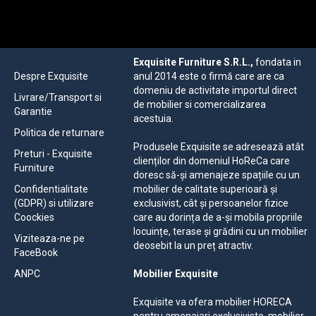
Exquisite Furniture S.R.L.,
fondata in
Despre Exquisite
anul 2014 este o firmă care are ca
domeniu de activitate importul direct
Livrare/Transport si
de mobilier si comercializarea
Garantie
acestuia.
Politica de returnare
Produsele Exquisite se adresează atât
Preturi - Exquisite
clienților din domeniul HoReCa care
Furniture
doresc să-și amenajeze spațiile cu un
Confidentialitate
mobilier de calitate superioară și
(GDPR) si utilizare
exclusivist, cât și persoanelor fizice
Coockies
care au dorința de a-și mobila propriile
locuințe, terase și grădini cu un mobilier
Viziteaza-ne pe
deosebit la un preț atractiv.
FaceBook
ANPC
Mobilier Exquisite
Exquisite va ofera mobilier HORECA
pentru amenajari exclusiviste, mobilier