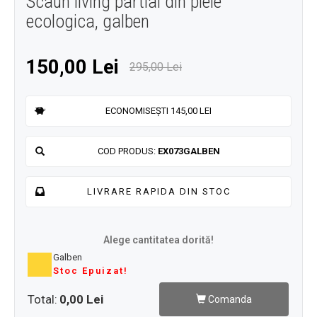
Scaun living partial din piele
ecologica, galben
150,00 Lei
295,00 Lei
ECONOMISEȘTI 145,00 LEI
COD PRODUS:
EX073GALBEN
LIVRARE RAPIDA DIN STOC
Alege cantitatea dorită!
Galben
Stoc Epuizat!
Total:
0,00 Lei
Comanda