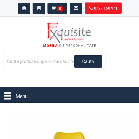
0727 160 941
0
MOBILĂ
CU PERSONALITATE
Menu