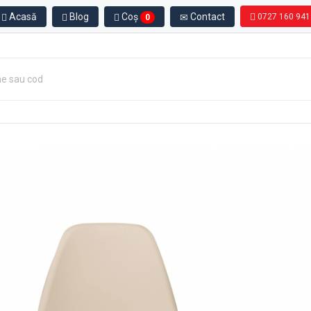
Acasă
Blog
Coș
Contact
0727 160 941
0