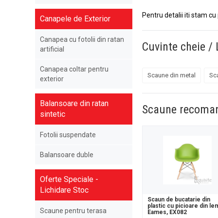
Pentru detalii iti stam cu
Canapele de Exterior
Canapea cu fotolii din ratan
Cuvinte cheie / 
artificial
Canapea coltar pentru
Scaune din metal
Sc
exterior
Balansoare din ratan
Scaune recoma
sintetic
Fotolii suspendate
Balansoare duble
Oferte Speciale -
Lichidare Stoc
Scaun de bucatarie din
plastic cu picioare din le
Scaune pentru terasa
Eames, EX082