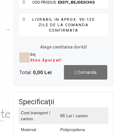
COD PRODUS:
EX071_BEJDESCHIS
LIVRABIL IN APROX. 90-120
ZILE DE LA COMANDA
CONFIRMATA
Alege cantitatea dorită!
Bej
Stoc Epuizat!
Total:
0,00 Lei
Comanda
Specificații
Cost transport /
85 Lei / carton
carton:
Material :
Polipropilena