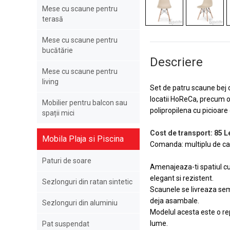
Mese cu scaune pentru
terasă
Mese cu scaune pentru
bucătărie
Descriere
Mese cu scaune pentru
living
Set de patru scaune bej 
locatii HoReCa, precum o
Mobilier pentru balcon sau
polipropilena cu picioar
spații mici
Cost de transport: 85 Le
Mobila Plaja si Piscina
Comanda: multiplu de ca
Paturi de soare
Amenajeaza-ti spatiul cu
elegant si rezistent.
Sezlonguri din ratan sintetic
Scaunele se livreaza sem
deja asambale.
Sezlonguri din aluminiu
Modelul acesta este o rep
lume.
Pat suspendat