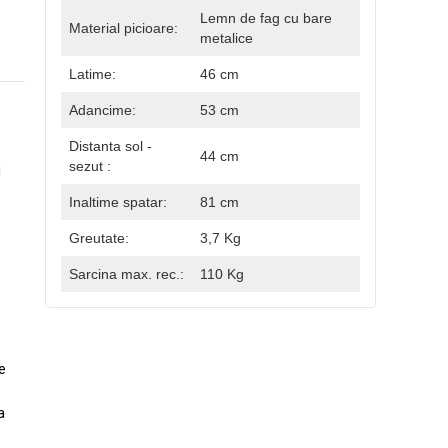
Lemn de fag cu bare
Material picioare:
metalice
Latime:
46 cm
Adancime:
53 cm
Distanta sol -
44 cm
sezut :
i
Inaltime spatar:
81 cm
Greutate:
3,7 Kg
Sarcina max. rec.:
110 Kg
e
a