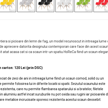
tiera si picioare din lemn de fag, un model recunoscut in intreaga lume 
 de apriecere datorita designului contemporan care face din acest scau
it atat acasa cat si ca scaun intr-un spatiu HoReCa fiind un scaun elegan
d.
n carton: 120 Lei (prin DSC)
iat de zeci de ani in intreaga lume fiind un scaun comod, solid cu un
rmite folosirea lui in diferite locatii si spatii. Sezutul scaunului este
rezistenta, care nu permite flambarea spatarului si a bratelor, filetele
n aluminiu astfel incat suruburile nu pot oxida sau rugini iar picioarele d
bare metalice incrucisate sporesc rezistenta acestui scaun deosebit.