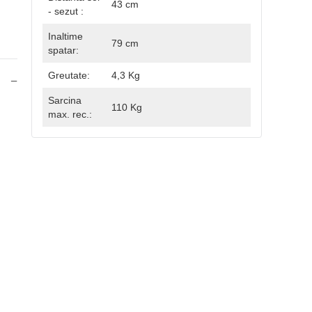
43 cm
- sezut :
Inaltime
79 cm
spatar:
Greutate:
4,3 Kg
Sarcina
110 Kg
max. rec.: