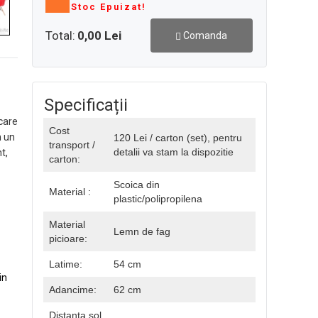
Stoc Epuizat!
Total:
0,00 Lei
Comanda
Specificații
care
Cost
n un
120 Lei / carton (set), pentru
transport /
detalii va stam la dispozitie
t,
carton:
Scoica din
Material :
plastic/polipropilena
Material
Lemn de fag
picioare:
Latime:
54 cm
in
Adancime:
62 cm
Distanta sol