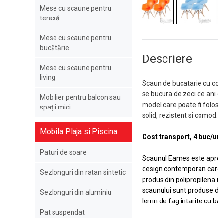
Mese cu scaune pentru
terasă
Mese cu scaune pentru
bucătărie
Descriere
Mese cu scaune pentru
living
Scaun de bucatarie cu co
se bucura de zeci de ani
Mobilier pentru balcon sau
model care poate fi folos
spații mici
solid, rezistent si como
Mobila Plaja si Piscina
Cost transport,
4 buc/u
Paturi de soare
Scaunul Eames este aprec
design contemporan care pe
Sezlonguri din ratan sintetic
produs din polipropilena 
scaunului sunt produse di
Sezlonguri din aluminiu
lemn de fag intarite cu 
Pat suspendat