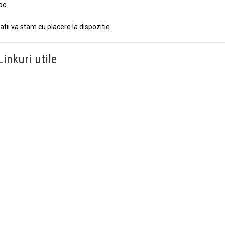
toc
tii va stam cu placere la dispozitie
Linkuri utile