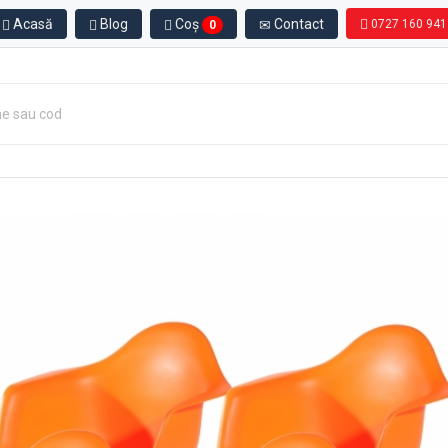
Acasă
Blog
Coș
Contact
0727 160 941
0