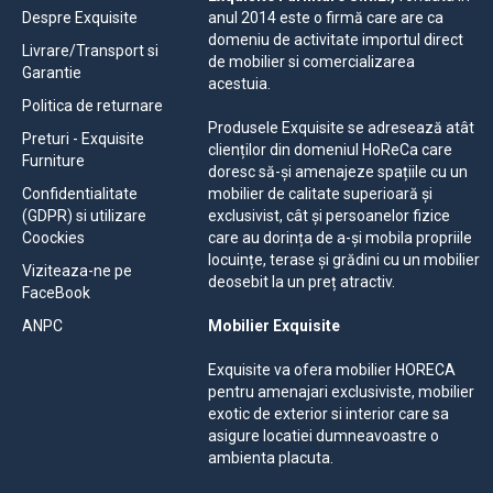
Despre Exquisite
anul 2014 este o firmă care are ca
domeniu de activitate importul direct
Livrare/Transport si
de mobilier si comercializarea
Garantie
acestuia.
Politica de returnare
Produsele Exquisite se adresează atât
Preturi - Exquisite
clienților din domeniul HoReCa care
Furniture
doresc să-și amenajeze spațiile cu un
Confidentialitate
mobilier de calitate superioară și
(GDPR) si utilizare
exclusivist, cât și persoanelor fizice
Coockies
care au dorința de a-și mobila propriile
locuințe, terase și grădini cu un mobilier
Viziteaza-ne pe
deosebit la un preț atractiv.
FaceBook
ANPC
Mobilier Exquisite
Exquisite va ofera mobilier HORECA
pentru amenajari exclusiviste, mobilier
exotic de exterior si interior care sa
asigure locatiei dumneavoastre o
ambienta placuta.