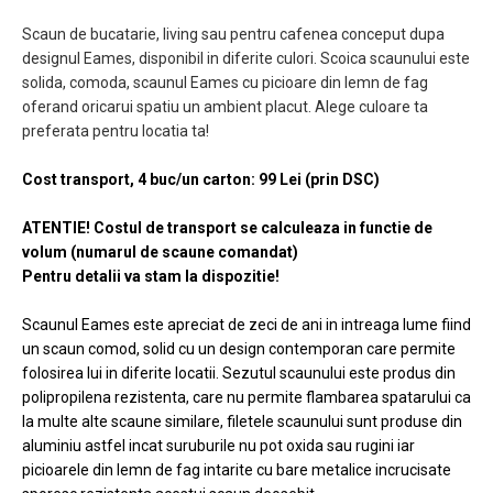
Scaun de bucatarie, living sau pentru cafenea conceput dupa
designul Eames, disponibil in diferite culori. Scoica scaunului este
solida, comoda, scaunul Eames cu picioare din lemn de fag
oferand oricarui spatiu un ambient placut. Alege culoare ta
preferata pentru locatia ta!
Cost transport,
4 buc/un carton: 99 Lei (prin DSC)
ATENTIE! Costul de transport se calculeaza in functie de
volum (numarul de scaune comandat)
​Pentru detalii va stam la dispozitie!
Scaunul Eames este apreciat de zeci de ani in intreaga lume fiind
un scaun comod, solid cu un design contemporan care permite
folosirea lui in diferite locatii. Sezutul scaunului este produs din
polipropilena rezistenta, care nu permite flambarea spatarului ca
la multe alte scaune similare, filetele scaunului sunt produse din
aluminiu astfel incat suruburile nu pot oxida sau rugini iar
picioarele din lemn de fag intarite cu bare metalice incrucisate