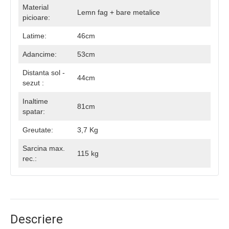
Material
Lemn fag + bare metalice
picioare:
Latime:
46cm
Adancime:
53cm
Distanta sol -
44cm
sezut :
Inaltime
81cm
spatar:
Greutate:
3,7 Kg
Sarcina max.
115 kg
rec.:
Descriere